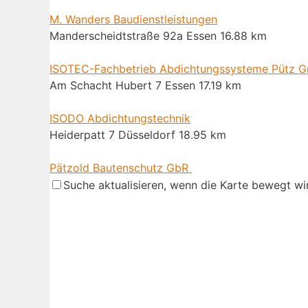
M. Wanders Baudienstleistungen
Manderscheidtstraße 92a Essen
16.88 km
ISOTEC-Fachbetrieb Abdichtungssysteme Pütz 
Am Schacht Hubert 7 Essen
17.19 km
ISODO Abdichtungstechnik
Heiderpatt 7 Düsseldorf
18.95 km
Pätzold Bautenschutz GbR
Westenfelder Str. 76 Bochum
23.15 km
Suche aktualisieren, wenn die Karte bewegt wi
Johrendt Bautenschutz GmbH
Grimmstr. 6 Herten
23.17 km
Inditech Bauwerksabdichtung
Günnigfelder Str. 77 Bochum
23.31 km