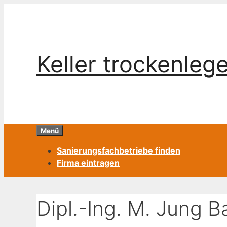
Zum
Inhalt
springen
Keller trockenleg
Menü
Sanierungsfachbetriebe finden
Firma eintragen
Dipl.-Ing. M. Jung 