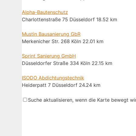
Alpha-Bautenschutz
Charlottenstraße 75 Düsseldorf
18.52 km
Mustin Bausanierung GbR
Merkenicher Str. 268 Köln
22.01 km
Sprint Sanierung GmbH
Düsseldorfer Straße 334 Köln
22.15 km
ISODO Abdichtungstechnik
Heiderpatt 7 Düsseldorf
24.24 km
ISOTEC Abdichtungstechnik Klein GmbH
Suche aktualisieren, wenn die Karte bewegt wi
Oststr. 17 Meerbusch
25.24 km
Dienstleistung Oberberg Volker Rhode
Offermannsheider Str. 183 Kürten
25.64 km