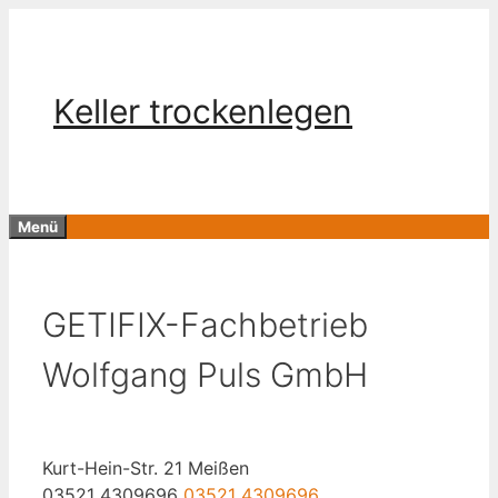
Zum
Inhalt
springen
Keller trockenlegen
Menü
GETIFIX-Fachbetrieb
Wolfgang Puls GmbH
Kurt-Hein-Str. 21 Meißen
03521 4309696
03521 4309696