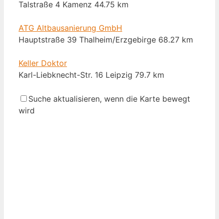
Talstraße 4 Kamenz
44.75 km
ATG Altbausanierung GmbH
Hauptstraße 39 Thalheim/Erzgebirge
68.27 km
Keller Doktor
Karl-Liebknecht-Str. 16 Leipzig
79.7 km
ISOTEC-Fachbetrieb für Bautrockenlegung -
Suche aktualisieren, wenn die Karte bewegt
Abdichtungstechnik Kautzsch
wird
Spinnereistraße 11 Leipzig
83.6 km
Krause Bauwerkstrockenlegung Christine Krause
Lausner Weg 91 Leipzig
86.04 km
U. Gensel Korrosionsschutzbetrieb
Am Grund 28 Leipzig
86.64 km